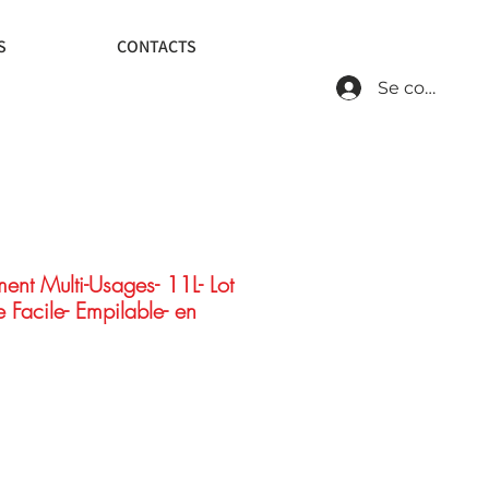
S
CONTACTS
Se connecte
ent Multi-Usages- 11L- Lot
 Facile- Empilable- en