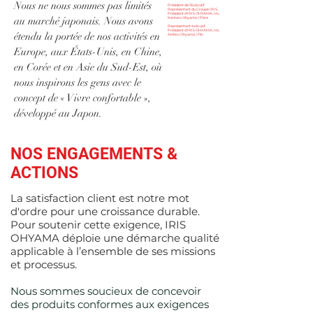
Nous ne nous sommes pas limités
Président de l'Exécutif
Représentant du Groupe IRIS,
Président d'IRIS OHYAMA, Inc.
au marché japonais. Nous avons
Kentaro Ohyama / Père
Représentant exécutif,
Président d'IRIS OHYAMA, Inc.
étendu la portée de nos activités en
Akihiro Ohyama / Fils
Europe, aux États-Unis, en Chine,
en Corée et en Asie du Sud-Est, où
nous inspirons les gens avec le
concept de « Vivre confortable »,
développé au Japon.
NOS ENGAGEMENTS &
ACTIONS
La satisfaction client est notre mot
d'ordre pour une croissance durable.
Pour soutenir cette exigence, IRIS
OHYAMA déploie une démarche qualité
applicable à l’ensemble de ses missions
et processus.
Nous sommes soucieux de concevoir
des produits conformes aux exigences