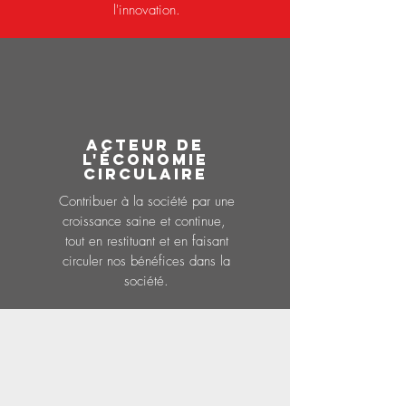
l'innovation.
acteur de
l'économie
circulaire
Contribuer à la société par une
croissance saine et continue,
tout en restituant et en faisant
circuler nos bénéfices dans la
société.