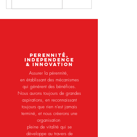
PERENNITé,
independence
& innovation
Assurer la pérennité,
en établissant des mécanismes
qui générent des bénéfices.
Nous aurons toujours de grandes
aspirations, en reconnaissant
toujours que rien n'est jamais
terminé, et nous créerons une
organisation
pleine de vitalité qui se
développe au travers de