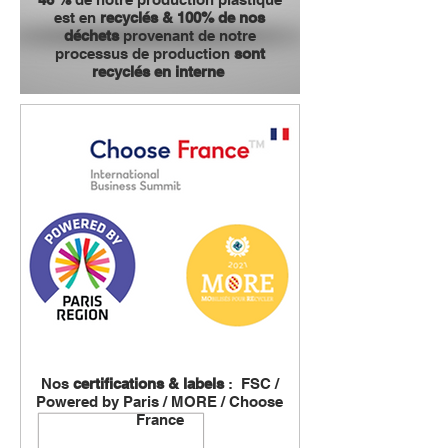
est en
recyclés & 100% de nos
déchets
provenant de notre
processus de production
sont
recyclés en interne
Nos
certifications & labels
: FSC /
Powered by Paris / MORE / Choose
France