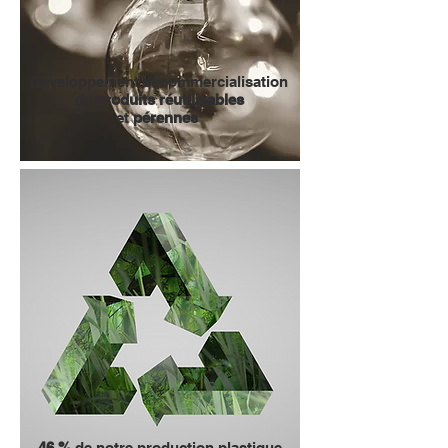
Développement
et commercialisation
de
produits réutilisables
et
pérennes
46 %
de notre production plastique