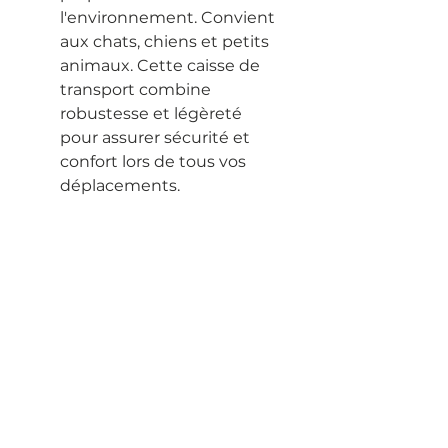
l'environnement. Convient
aux chats, chiens et petits
animaux. Cette caisse de
transport combine
robustesse et légèreté
pour assurer sécurité et
confort lors de tous vos
déplacements.
Haut de page
Conditions Générales de Vente
Politique de confidentialité
Mentions légales
Politique en matière de cookies