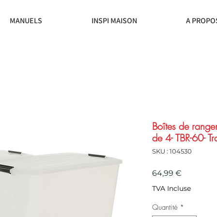
MANUELS
INSPI MAISON
A PROPO
Boîtes de rangem
de 4- TBR-60- Tr
SKU : 104530
Prix
64,99 €
TVA Incluse
Quantité
*