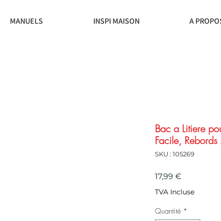
MANUELS
INSPI MAISON
A PROPO
Bac a Litiere p
Facile, Rebords 
SKU : 105269
Prix
17,99 €
TVA Incluse
Quantité
*