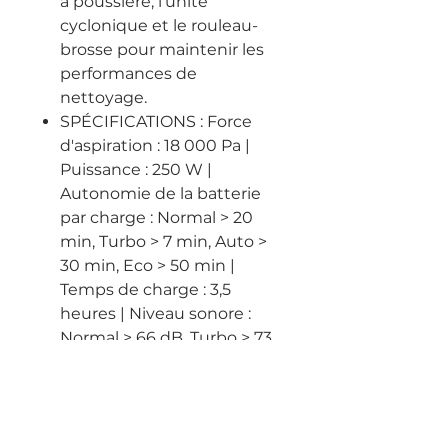
à poussière, l'unité
cyclonique et le rouleau-
brosse pour maintenir les
performances de
nettoyage.
SPÉCIFICATIONS : Force
d'aspiration : 18 000 Pa |
Puissance : 250 W |
Autonomie de la batterie
par charge : Normal > 20
min, Turbo > 7 min, Auto >
30 min, Eco > 50 min |
Temps de charge : 3,5
heures | Niveau sonore :
Normal > 66 dB, Turbo > 73
dB, Eco > 55 dB |
Dimensions : L25,2 x P22 x
H106 cm | Poids (unité
principale) : 2,2 kg - LE