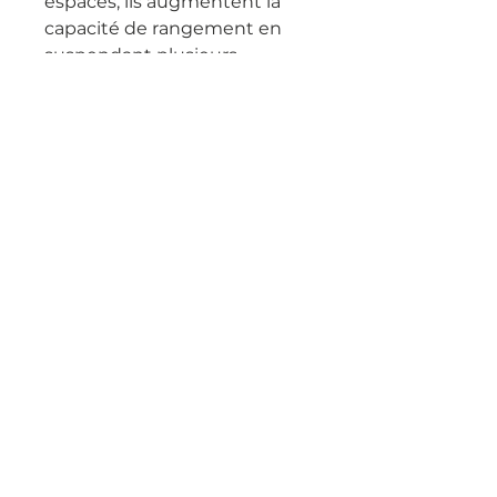
espaces, ils augmentent la
capacité de rangement en
suspendant plusieurs
vêtements ensemble.
Robustes et durables, ils
conviennent à tous types de
vêtements.
Haut de page
Conditions Générales de Vente
Politique de confidentialité
Mentions légales
Politique en matière de cookies
QUI SOMMES-NOUS ?