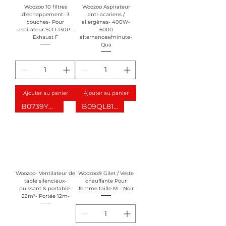
Woozoo 10 filtres
Woozoo Aspirateur
d'échappement- 3
anti-acariens /
couches- Pour
allergènes- 400W-
aspirateur SCD-130P -
6000
Exhaust F
alternances/minute-
Qua
Ajouter au panier
Ajouter au panier
B0739YN3RK
B09QL81ZT4
Woozoo- Ventilateur de
Woozoo® Gilet / Veste
table silencieux-
chauffante Pour
puissant & portable-
femme taille M - Noir
23m²- Portée 12m-