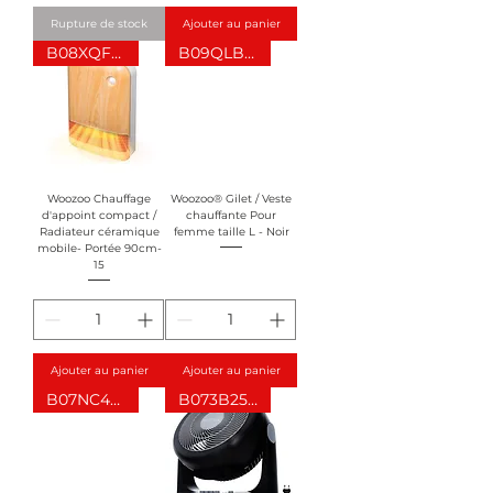
Rupture de stock
Ajouter au panier
B08XQFPGML
B09QLBPVW7
Woozoo Chauffage
Woozoo® Gilet / Veste
d'appoint compact /
chauffante Pour
Radiateur céramique
femme taille L - Noir
mobile- Portée 90cm-
15
Ajouter au panier
Ajouter au panier
B07NC44J5W
B073B251YT